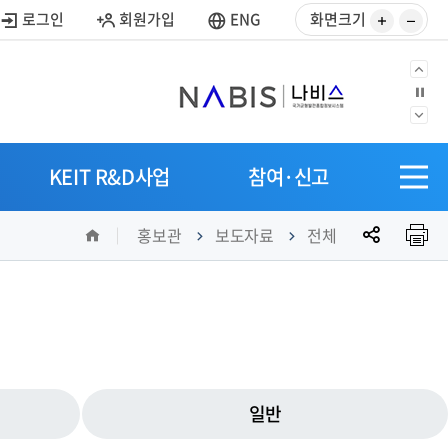
사
사
로그인
회원가입
ENG
화면크기
이
이
즈
즈
이
정
키
줄
지
전
우
이
다
으
SITEM
기
기
음
KEIT R&D사업
참여·신고
로
전
으
체
로
공
홈
메
홍보관
보도자료
전체
유
뉴
열
기
일반