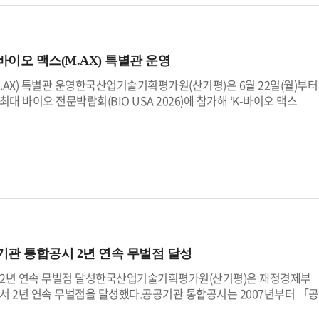
무협약을 바탕으로 추진된 공동 사회 공헌 활동으로, 양 기관은 지속적인
위한 노력을 이어오고 있다.산기평 서용원 원장 직무대행은 “이번 나눔
 격차 완화에 보탬이 되길 바란다”며, “앞으로도 산기평은 더 안전하
 않겠다”고 밝혔다.
-바이오 맥스(M.AX) 특별관 운영
(M.AX) 특별관 운영한국산업기술기획평가원(산기평)은 6월 22일(월)부터
대 바이오 전문박람회(BIO USA 2026)에 참가해 ‘K-바이오 맥스
mation)’ 특별관을 운영한다.이번 특별관은 한국 바이오 산업의 제조혁신 역량과
장에 알리기 위해 마련됐다. 특히 산기평은 이번 행사를 통해 바이오 제
바이오 맥스(M.AX)’를 세계 시장에 선보인다.이번 특별관은 한국바이오
관 내에 조성되며, 국내 바이오 소부장 및 제조혁신 분야를 대표하
마이크로디지탈, 에코니티, 셀세이프, 바이넥스, 대웅바이오 등으로, 바이
 품질관리 설루션에 이르기까지 다양한 기술과 제품을 선보인다.샘표식
 펩톤 브랜드 ‘펩리치(Peprich®)’를 소개한다. 펩톤은 미생물과 세포
의 기초가 되는 원료이다.마이크로디지탈은 일회용 세포배양기 ‘셀빅
 세포 배양 환경을 제공해 바이오 의약품의 생산 효율성을 높이며 세계 시
공기관 통합공시 2년 연속 무벌점 달성
처리용 분리막 제조 기술을 기반으로 개발한 제약·바이오용 바이러스
, 향후 출시 예정인 제균 필터 등 다양한 바이오 공정용 필터 제품을 소
공시 2년 연속 무벌점 달성한국산업기술기획평가원(산기평)은 재정경제부
하게 검출하는 품질관리 설루션(MycoQSearch)을 알리며, 유럽과
에서 2년 연속 무벌점을 달성했다.공공기관 통합공시는 2007년부터 「공
획이다.이외에도, 바이넥스는 세계적 수준의 우수 의약품 제조 및 품질
이 주요 경영정보를 공공기관 경영정보 시스템(ALIO)을 통해 공시하