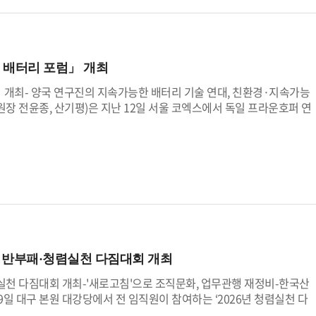
발에 성공한 기업·기관에 대통령·국무총리·장관상 등을 시상한다.관심
기평 누리집, 연구자 지원 시스템 등에서 신청 대상과 방법 등 자세한 내
 전문가가 참여하는 서면 평가와 현장 검증을 포함해, 두 차례의 요건
한다. 최종 선정된 기술과 제품은 대한민국 대표 산업기술 성과로 올해
 배터리 포럼」 개최
산실장에 따르면 “산업기술대상은 현장에서 묵묵히 기술개발에 매진하
것이 목적”이라고 강조하며, “불확실한 국제 환경 속에서도 우리 산업을
개최- 양국 연구진의 지속가능한 배터리 기술 연대, 친환경·지속가능
분의 많은 관심과 참여를 기대한다”고 밝혔다.
장 전윤종, 산기평)은 지난 12일 서울 코엑스에서 독일 프라운호퍼 연
동으로 「한-독 배터리 포럼」을 공동 개최했다고 밝혔다.이번 포럼은
지속 가능한 배터리 기술 공동협력 방향을 모색하고, 차세대 배터리 및
됐다.이날 세부 기술 발표 세션은 친환경 혁신 제조 공정, 차세대 초격
 3대 핵심 주제로, 양국의 산학연 전문가들이 참여해 미래 배터리 산업의
의했다.첫 번째는 ‘지멘스’와 ‘바스프’가 배터리 산업의 지속가능한 성장
했다. 이어, 프라운호퍼 유기전자·전자빔·플라즈마기술연구소의 ‘금속-
의 ’고에너지 밀도 전고체 전지’ 연구 성과가 공유됐다.마지막으로 포스
이 ‘폐배터리 전처리 및 재활용 최신 동향’ 발표하고, 프라운호퍼 생산기
없는 순환 경제 연대 방안을 제언하며 양국 간 기술 연대를 공고히 하
년 반부패·청렴실천 다짐대회 개최
서용원 부원장은 “산업기술 연구개발 전문기관으로서 제조강국 독일과의
 미래 혁신기술 확보에 적극 기여하겠다”고 강조했다.
실천 다짐대회 개최-'새로고침'으로 조직문화, 업무관행 재정비-한국산
일 대구 본원 대강당에서 전 임직원이 참여하는 ‘2026년 청렴실천 다
권익위원회 종합청렴도 평가결과를 되돌아보고, 기관의 조직문화와 업무