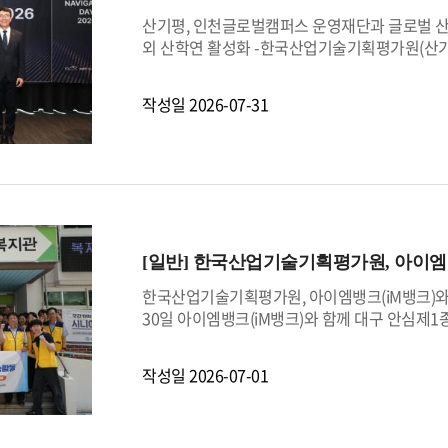
다.산기평은 이번 대회를 통해 장애인과 고령자,
산기평, 인천글로벌캠퍼스 운영재단과 글로벌 산학
은 물론 지역사회가 안고 있는 다양한 문제를 폭
외 산학연 활성화 -한국산업기술기획평가원(산기
산을 이끌고, 산업기술 기술개발이 사회문제 해결
함께 ‘인천글로벌캠퍼스 네비게이터 데이 202
서용원 산기평 원장직무대행은 “인공지능(AI)
연구 현장 애로를 청취하고 산학연 네트워크를 활
작성일
2026-07-31
가 함께 해결하는 열린 혁신의 장”이라며 “국민
개발 기획 연구 프로그램’의 일환으로 마련됐다
끔 적극 지원하겠다.”고 말했다. 이어 ”인공지
글로벌캠퍼스 네비게이터 데이가 시작됐다. 이경전
겠다.“고 밝혔다.챌린지 참여 방법과 상세 안내는 
꾸는 법’을 주제로 한 기조연설을 시작으로 202
이스북, 인스타그램)에서 확인할 수 있다.
의 주요 연구개발 프로그램 소개 순으로 진행됐
보유 기술을 공공 연구개발에 연계하는 기획 과제
산기평 한승엽 산업혁신부원장은 “네비게이터라는
“향후 지속적인 교류를 통해 실질적인 성과가 창
[일반]
한국산업기술기획평가원, 아이엠뱅
는 산업통상부와 인천시가 공동 조성한 국제화 
스를 운영하고 있다. 현재 한국뉴욕주립대학교,
한국산업기술기획평가원, 아이엠뱅크(iM뱅크)
아시아캠퍼스 등이 입주해 있다.
30일 아이엠뱅크(iM뱅크)와 함께 대구 안심
사회공헌활동을 전개했다.이번 활동은 공공기관 
여 인근지역 취약계층 어르신들을 세심하게 돌보
작성일
2026-07-01
와 공동으로 총 400만원의 후원금을 전달하고, 
을 진행했다.더불어, 지역사회 디지털 소외계층을 
육, 무인 단말기 사용법, 휴대전화 앱 활용법 등