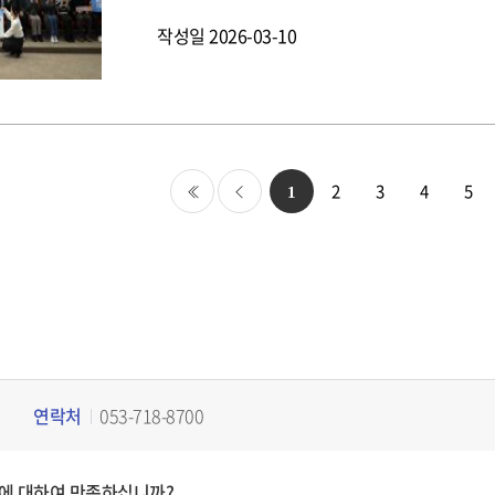
관행을 재점검하여 새롭게 혁신하기 위해 마련됐다
작성일
2026-03-10
을 지우고 청렴한 조직문화를 새롭게 채워 넣겠다는 의
뢰(Faith) 구축, 건강한 유대(Fellowship),
다는 의미를 담고 있다.본 행사에서는 임직원 청렴
방교육 순으로 진행됐다. 구체적인 행동 기준이 
고, 향후 부패에 대해서 무관용 원칙을 확고히 할
관리하는 기관으로서, 국민으로부터 신뢰받는 공
당부했다.
2
3
4
5
1
처음
이전
연락처
053-718-8700
에 대하여 만족하십니까?