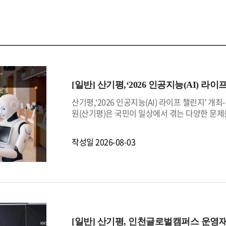
[일반]
산기평,‘2026 인공지능(AI) 라이
산기평,‘2026 인공지능(AI) 라이프 챌린지’ 
원(산기평)은 국민이 일상에서 겪는 다양한 문제를
8월 1일부터 개최한다고 밝혔다.산업통상부가 
(AI), 모두를 위한 도전'을 슬로건으로, 국민이
작성일
2026-08-03
와 연구자와 인공지능 개발자가 함께 해결책을 만
간 진행된다.올해로 2회차를 맞이하는 인공지능(
영 체계를 대폭 강화했다. 고령자, 장애인, 지역
확대하고, 총상금 규모를 1,800만원 상당으로 
모를 확대하고, 한국장애인고용공단, 한국벤처투
실제 사회문제 해결로 이어질 수 있도록 지원할 
챌린지」는 국민이 일상에서 겪는 다양한 불편과
[일반]
산기평, 인천글로벌캠퍼스 운영재
는 공모전이다. 인공지능을 통해 보다 안전하고 