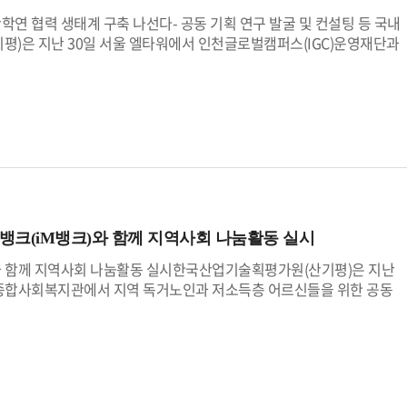
 아동, 다문화가정 등 기술 혜택에서 상대적으로 소외되기 쉬운 계층들
연 협력 생태계 구축 나선다- 공동 기획 연구 발굴 및 컨설팅 등 국내
넓게 발굴할 계획이다. 이를 토대로 국민이 체감하는 인공지능 기술 확
평)은 지난 30일 서울 엘타워에서 인천글로벌캠퍼스(IGC)운영재단과
과 사회적 가치 창출로 이어지는 선순환 구조를 만들어 나갈 방침이다.
6’을 개최했다고 밝혔다.이번 행사는 인천글로벌캠퍼스 소속 연구기관의
 라이프 챌린지는 국민이 일상에서 마주하는 작은 불편을 연구자와 개발자
성화하기 위해, 산기평이 추진 중인 ‘인천글로벌캠퍼스 국제 공동 연구
의 작은 아이디어가 더 많은 사람의 삶을 바꿀 수 있는 기술로 거듭나게
.이날 인천글로벌캠퍼스 산학협력 활성화 간담회와 함께 본행사인 인천
능 기술의 혜택이 사회 곳곳으로 확산될 수 있도록 기관 차원에서 노력하
 경희대학교 교수의 ‘인공지능(AI) 에이전트 시대, 연구를 가치로 바
산기평 홈페이지(www.keit.re.kr)와 기관 공식 사회관계망서비스(페
7년도 정부 연구개발 투자방향, 산업 연구개발 방향 및 부처별 전문기관
다.이어진 전문기관-인천글로벌캠퍼스-연구기관 간의 교류 시간에서는
 발굴 등에 대해 구체적인 질의를 이어가는 등 열띤 논의가 이뤄졌다.
 이름처럼 새로운 협력의 항로를 여는 힘찬 출발이 되길 바란다”며,
출될 수 있도록 적극 협력할 것”이라고 밝혔다.한편, 인천글로벌캠퍼스
크(iM뱅크)와 함께 지역사회 나눔활동 실시
특화 교육 클러스터로, 국내에서 유일하게 외국 대학들이 공동으로 캠퍼
 조지메이슨대학교 한국캠퍼스, 겐트대학교 글로벌캠퍼스, 유타대학교
와 함께 지역사회 나눔활동 실시한국산업기술획평가원(산기평)은 지난
제1종합사회복지관에서 지역 독거노인과 저소득층 어르신들을 위한 공동
및 지역 대표은행으로서의 사회적 책임을 이행하고, 혹서기에 대응하
기 위해 뜻을 맞췄다는 점에서 의미가 깊다.이날 산기평은 아이엠뱅크
소속 임직원과 함께 특별 보양식(삼계탕) 배식 및 수제 참외청 제작·나눔
위해 사기 전화, 문자 결제 사기 등 금융사기를 예방하기 위한 금융 교
 체험형 디지털 교육 프로그램도 함께 진행됐다.금번 행사는 산기평과 아