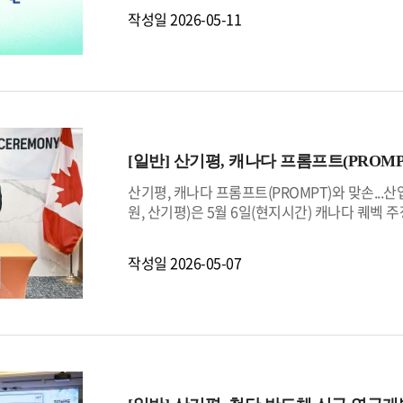
관리기준(cGMP) 적합 인증 생산시설과 검증된
는 제도다. 재정경제부는 공시 정보의 신뢰성을 
작성일
2026-05-11
다. 대웅바이오는 연속공정 기반기술을 활용한 원
점을 부과한다.이번 점검은 지난해 331개 공공
해외 고객사 확보에 나선다.행사 첫날 특별관에
국민적 관심도가 높은 주요 항목에 대해 이루어졌
기업들은 현장에서 기술 상담을 진행하며 해외 협
관 공시점검 회의, 공시 담당자 대상 정기 교육 
바이오 제조혁신 기술에 대한 관심이 높아지며 
을 기울여 왔다. 이러한 노력의 결과 산기평은 2
계 바이오 산업의 주요 기업과 투자자들이 한자리
용원 경영전략부원장은 “2년 연속 무벌점 달성
소부장 기업의 우수한 기술력과 연구개발 혁신역
가 반영된 결과”라며, “앞으로도 경영정보를 적
한다”고 말했다.이어 “산기평은 특별관 운영뿐 아
NIGHT@BIO 2026)’ 개최 등을 통해 국내
[일반]
산기평, 캐나다 프롬프트(PROMP
속적으로 강화해 나가겠다”고 밝혔다.
산기평, 캐나다 프롬프트(PROMPT)와 맞손.
원, 산기평)은 5월 6일(현지시간) 캐나다 퀘벡
혁신 및 연구개발 협력에 관한 포괄적 업무협약」
분야에서 양국의 산업기술 협력을 확대하고, 국제
작성일
2026-05-07
프롬프트는 캐나다 퀘벡 지역을 대표하는 연구개발
동연구를 지원하고 있다.캐나다 퀘벡주는 인공지능
을 보유한 혁신 거점으로 평가받는다.특히 양 기
양국 산학연 공동 연구개발사업 발굴 및 지원 및
예정이다.산기평 서용원 원장 직무대행은 "이번
가 크다“며, ”특히 양국의 연구개발 투자기관 간
것으로 기대된다”고 밝혔다.