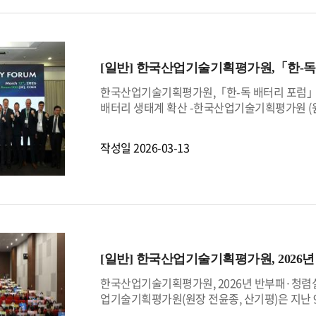
나고 산업 파급효과가 큰 혁신 기술과 제품 개
있는 산업기술인, 기업 및 기관은 산업부 또는 산
용을 확인할 수 있다.산업기술대상은 분야별 최고
심사와 공개검증을 거쳐 최종 수상 후보자를 선정
[일반]
한국산업기술기획평가원,「한-독
말 포상할 계획이다.산기평 최새봄 성과분석확
고 계신 분을 찾아 포상하고 이를 널리 알리는 
한국산업기술기획평가원,「한-독 배터리 포럼」 
든든하게 뒷받침해 주고 계시는 산업기술인 여러
배터리 생태계 확산 -한국산업기술기획평가원 (원
구회, 주한독일대사관, 한국배터리산업협회와 공
급변하는 글로벌 배터리 시장에서 한국과 독일의 
작성일
2026-03-13
순환 경제 분야의 최신 기술을 공유하기 위해 마련
차 배터리 기술, 배터리 순환 경제 및 재제조 등
청사진과 양국 간 기술 연대 방안을 심도 있게 논
과 가치 사슬 전반의 탄소중립 실현 전략을 발표
고분자 복합 집전체용 진공 증착 공정‘과 포스텍
코홀딩스, 성일하이텍, 포엔 등 국내 대표 기업들
술자동화연구소는 재제조 기술의 산업 확산과 빈틈
[일반]
한국산업기술기획평가원, 2026
는 시간을 가졌다.이날 포럼에 참석한 산기평 
지속적인 기술협력을 통해 국제 공급망 안정화와
한국산업기술기획평가원, 2026년 반부패·청렴
업기술기획평가원(원장 전윤종, 산기평)은 지난 9
짐대회’를 개최했다. 이번 대회는 지난해 국민