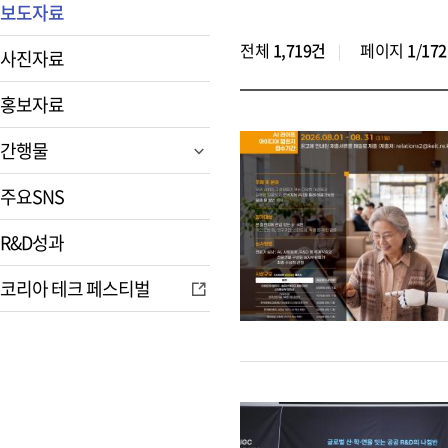
보도자료
전체
1,719건
페이지
1
/
172
사진자료
홍보자료
간행물
주요SNS
R&D성과
코리아 테크 페스티벌