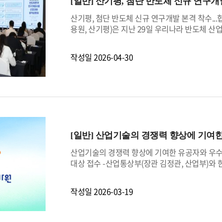
[일반]
산기평, 첨단 반도체 신규 연구개
산기평, 첨단 반도체 신규 연구개발 본격 착수.
용원, 산기평)은 지난 29일 우리나라 반도체 산
대상으로 협약설명회를 개최했다.이번 설명회는 
단 패키징(Packaging) 선도 기술 개발, 민관
작성일
2026-04-30
술 개발, 시스템 반도체 기업 성장 사다리 조성 
부와 산기평은 올해 총 524억원을 지원해, 반도체 
산업 데이터 수집·처리용 센서, 산업 현장형 고
이번 설명회는 연구 현장에서 필수적인 법령과 규
구개발사업 전주기를 아우르는 밀착 지원 체계를
사항을 청취하고 즉각적인 해법을 모색하는 양방
국과 중국을 중심으로 반도체 공급망 재편과 기술
[일반]
산업기술의 경쟁력 향상에 기여
도체 산업 경쟁력 강화에 핵심 동력이 될 것”이라
연구자들이 성과 창출에 몰입할 수 있는 지속가
산업기술의 경쟁력 향상에 기여한 유공자와 우수기
대상 접수 -산업통상부(장관 김정관, 산업부)와
국 최고 권위의 정부 포상인 「2026 산업기술
접수한다고 밝혔다.「산업기술진흥 유공 및 대한
작성일
2026-03-19
대한민국의 경제 성장을 견인한 산업기술인과, 
국내 최고 수준의 산업기술 포상이다.‘산업기술진
술인을 대상으로 산업훈장·포장, 대통령·국무총