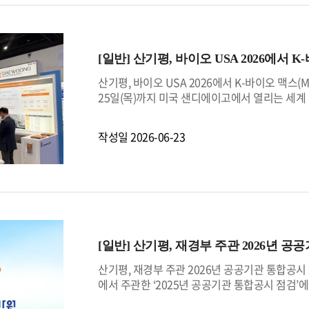
이엠뱅크가 2024년 체결한 지역 상생·협력 업
교류와 협력을 통해 지역사회 발전에 기여하기 
활동이 지역 어르신들의 건강한 여름나기와 디지털
고 따뜻한 지역사회를 만들기 위해 지원을 아끼지
[일반]
산기평, 바이오 USA 2026에서 K
산기평, 바이오 USA 2026에서 K-바이오 맥스
25일(목)까지 미국 샌디에이고에서 열리는 세계 최
(M.AX, Manufacturing AI Transfor
우수한 소재·부품·장비(소부장) 기술을 세계 시
작성일
2026-06-23
조 분야의 인공지능·디지털 전환을 상징하는 ‘K-
협회와 대한무역투자진흥공사가 운영하는 통합한국
는 6개 기업이 참여한다.참여기업은 샘표식품, 
오 의약품 생산에 필요한 원료부터 생산설비 및
품은 대두, 밀 등 식물성 원료를 효소로 분해해 만든
배양에 활용되는 핵심소재로 바이오 의약품 생산
(CELBIC)’을 선보인다. 해당 제품은 안정적인
[일반]
산기평, 재경부 주관 2026년 공
장에서 경쟁력을 인정받고 있다.에코니티는 하수
제거 필터인 네오가드(NEOGUARD)를 선보이며
산기평, 재경부 주관 2026년 공공기관 통합
개한다.셀세이프는 세포 배양 과정에서 오염을 신속
에서 주관한 ‘2025년 공공기관 통합공시 점검’
미국 등 선진국의 규제 적합성을 적극 홍보할 계
공기관 운영에 관한 법률」에 따라 모든 공공기관