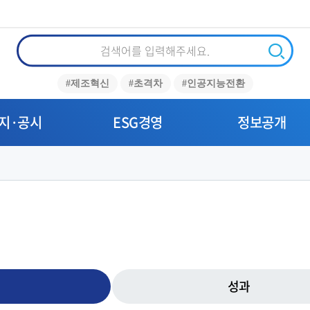
통
합
검
검
#제조혁신
#초격차
#인공지능전환
색
색
지·공시
ESG경영
정보공개
성과