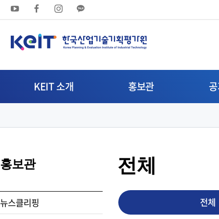
상
단
메
뉴
KEIT 소개
홍보관
공
영
역
전체
홍보관
전체
뉴스클리핑