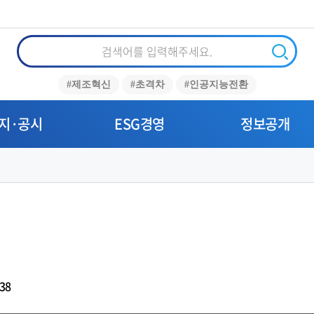
통
합
검
검
#제조혁신
#초격차
#인공지능전환
색
색
지·공시
ESG경영
정보공개
38