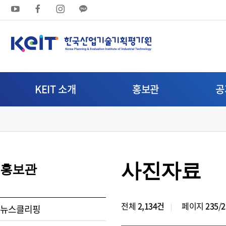
상
단
메
뉴
KEIT 소개
홍보관
공
영
역
사진자료
홍보관
전체
2,134건
페이지
235
/
2
뉴스클리핑