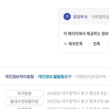
담당부서
대외협력실
콘텐
츠
이 페이지에서 제공하는 정보
정보
매우만족
만족
책임
자
하
이메일무단수집거부
개인정보처리방침
개인정보 열람등요구
단
메
(41069) 대구광역시 동구 첨단로 8길 
대구본원
(41256) 대구광역시 동구 동대구로 4
동대구전자평가장
뉴
(35262) 대전광역시 서구 문정로 48번