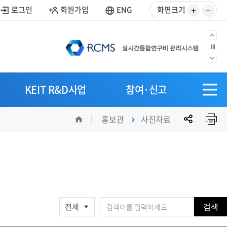
사
사
로그인
회원가입
ENG
화면크기
이
이
즈
즈
이
정
키
줄
지
전
우
이
다
으
SITEM
기
기
음
KEIT R&D사업
참여·신고
로
전
으
체
로
공
홈
메
홍보관
사진자료
유
뉴
열
기
검색