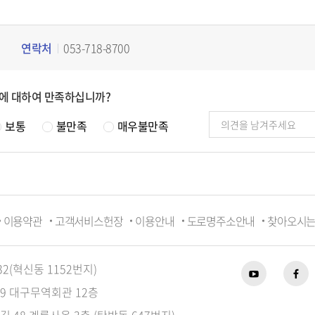
연락처
053-718-8700
에 대하여 만족하십니까?
보통
불만족
매우불만족
이용약관
고객서비스헌장
이용안내
도로명주소안내
찾아오시
32(혁신동 1152번지)
89 대구무역회관 12층
길 48 계룡사옥 3층 (탄방동 647번지)