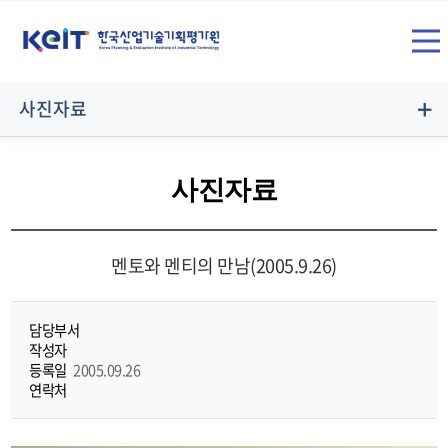
상
SITE
단
전
메
사진자료
뉴
체
영
사진자료
역
메
멘토와 멘티의 만남(2005.9.26)
뉴
담당부서
작성자
등록일
2005.09.26
연락처
열