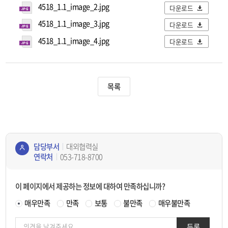
4518_1.1_image_2.jpg
다운로드
4518_1.1_image_3.jpg
다운로드
4518_1.1_image_4.jpg
다운로드
목록
담당부서
대외협력실
연락처
053-718-8700
콘텐
츠
이 페이지에서 제공하는 정보에 대하여 만족하십니까?
정보
책임
매우만족
만족
보통
불만족
매우불만족
자
등록