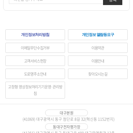
하
개인정보처리방침
개인정보 열람등요구
단
이메일무단수집거부
이용약관
메
고객서비스헌장
이용안내
뉴
도로명주소안내
찾아오시는길
영
역
고정형 영상정보처리기기운영·관리방
침
대구본원
(41069) 대구광역시 동구 첨단로 8길 32(혁신동 1152번지)
동대구전자평가장
(41256) 대구광역시 동구 동대구로 489 대구무역회관 12층