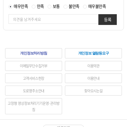
책임
매우만족
만족
보통
불만족
매우불만족
자
등록
하
개인정보처리방침
개인정보 열람등요구
단
이메일무단수집거부
이용약관
메
고객서비스헌장
이용안내
뉴
도로명주소안내
찾아오시는길
영
역
고정형 영상정보처리기기운영·관리방
침