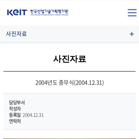
상
SITE
단
전
메
사진자료
뉴
체
영
사진자료
역
메
2004년도 종무식(2004.12.31)
뉴
담당부서
작성자
등록일
2004.12.31
연락처
열