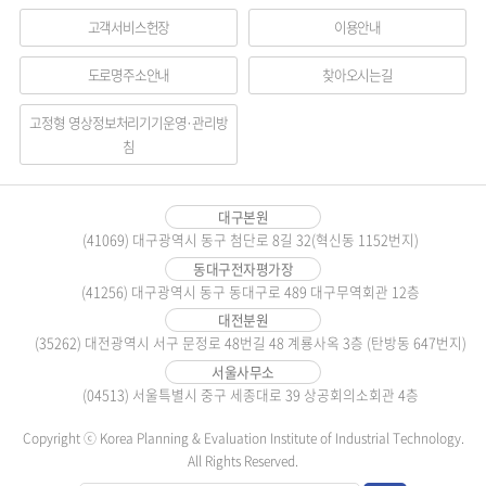
메
고객서비스헌장
이용안내
뉴
도로명주소안내
찾아오시는길
영
역
고정형 영상정보처리기기운영·관리방
침
대구본원
(41069) 대구광역시 동구 첨단로 8길 32(혁신동 1152번지)
동대구전자평가장
(41256) 대구광역시 동구 동대구로 489 대구무역회관 12층
대전분원
(35262) 대전광역시 서구 문정로 48번길 48 계룡사옥 3층 (탄방동 647번지)
서울사무소
(04513) 서울특별시 중구 세종대로 39 상공회의소회관 4층
Copyright ⓒ Korea Planning & Evaluation Institute of Industrial Technology.
All Rights Reserved.