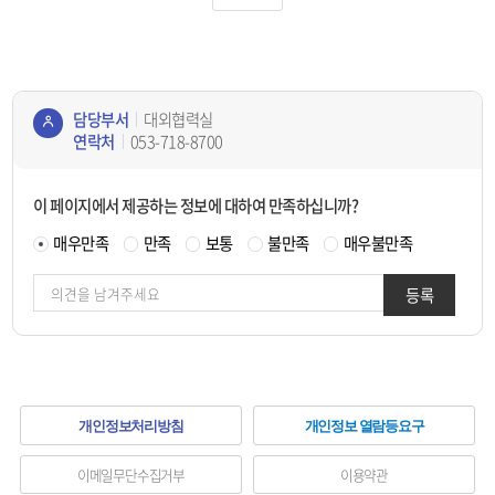
담당부서
대외협력실
연락처
053-718-8700
콘텐
츠
이 페이지에서 제공하는 정보에 대하여 만족하십니까?
정보
책임
매우만족
만족
보통
불만족
매우불만족
자
등록
하
개인정보처리방침
개인정보 열람등요구
단
이메일무단수집거부
이용약관