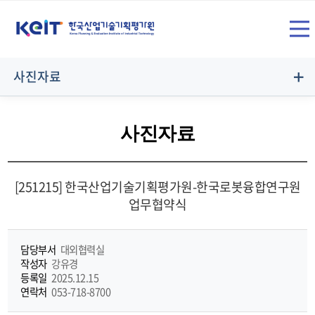
상
SITE
단
전
메
사진자료
뉴
체
영
사진자료
역
메
[251215] 한국산업기술기획평가원-한국로봇융합연구원
업무협약식
뉴
담당부서
대외협력실
작성자
강유경
등록일
2025.12.15
열
연락처
053-718-8700