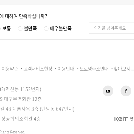
에 대하여 만족하십니까?
보통
불만족
매우불만족
이용약관
고객서비스헌장
이용안내
도로명주소안내
찾아오시
32(혁신동 1152번지)
89 대구무역회관 12층
길 48 계룡사옥 3층 (탄방동 647번지)
39 상공회의소회관 4층
Rights Reserved.