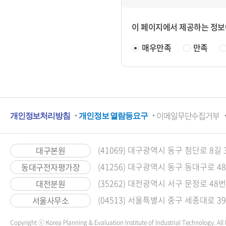
콘텐
츠
이 페이지에서 제공하는 정보
정보
매우만족
만족
책임
자
하
이메일무단수집거부
개인정보처리방침
개인정보 열람등요구
단
메
(41069) 대구광역시 동구 첨단로 8길 
대구본원
(41256) 대구광역시 동구 동대구로 4
동대구전자평가장
뉴
(35262) 대전광역시 서구 문정로 48번
대전분원
영
(04513) 서울특별시 중구 세종대로 
서울사무소
역
Copyright ⓒ Korea Planning & Evaluation Institute of Industrial Technology. All 