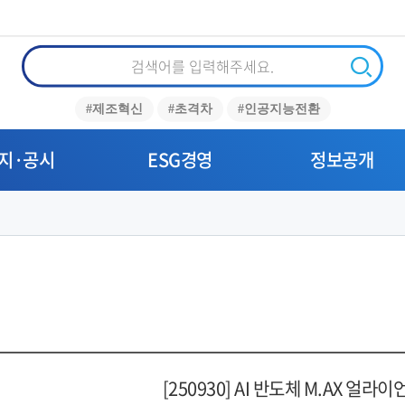
통
합
검
검
#제조혁신
#초격차
#인공지능전환
색
색
지·공시
ESG경영
정보공개
[250930] AI 반도체 M.AX 얼라