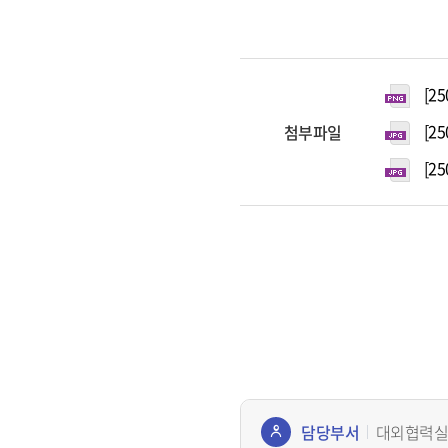
[25
[25
첨부파일
[25
담당부서
대외협력실