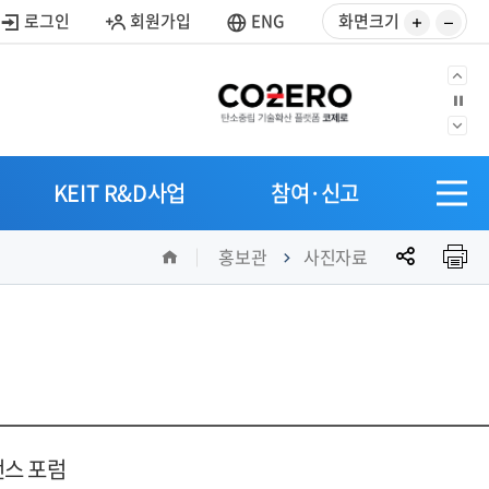
사
사
로그인
회원가입
ENG
화면크기
이
이
즈
즈
이
정
키
줄
지
전
우
이
다
으
SITEM
기
기
음
KEIT R&D사업
참여·신고
로
전
으
체
로
공
홈
메
홍보관
사진자료
유
뉴
열
기
이언스 포럼