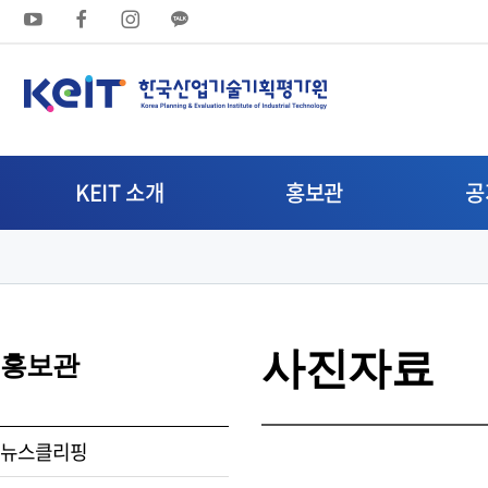
상
단
메
뉴
KEIT 소개
홍보관
공
영
역
사진자료
홍보관
뉴스클리핑