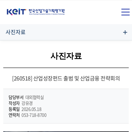
상
SITE
단
전
메
사진자료
뉴
체
영
사진자료
역
메
[260518] 산업성장펀드 출범 및 산업금융 전략회의
뉴
담당부서
대외협력실
작성자
강유경
등록일
2026.05.18
연락처
053-718-8700
열