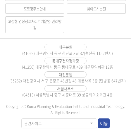
도로명주소안내
찾아오시는길
영
역
고정형 영상정보처리기기운영·관리방
침
대구본원
(41069) 대구광역시 동구 첨단로 8길 32(혁신동 1152번지)
동대구전자평가장
(41256) 대구광역시 동구 동대구로 489 대구무역회관 12층
대전분원
(35262) 대전광역시 서구 문정로 48번길 48 계룡사옥 3층 (탄방동 647번지)
서울사무소
(04513) 서울특별시 중구 세종대로 39 상공회의소회관 4층
Copyright ⓒ Korea Planning & Evaluation Institute of Industrial Technology.
All Rights Reserved.
이동