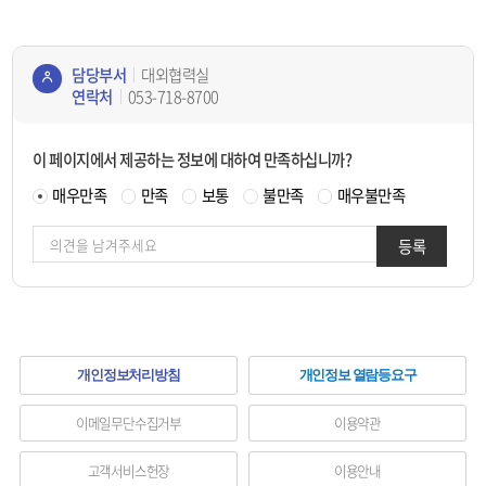
담당부서
대외협력실
연락처
053-718-8700
콘텐
츠
이 페이지에서 제공하는 정보에 대하여 만족하십니까?
정보
책임
매우만족
만족
보통
불만족
매우불만족
자
등록
하
개인정보처리방침
개인정보 열람등요구
단
이메일무단수집거부
이용약관
메
고객서비스헌장
이용안내
뉴