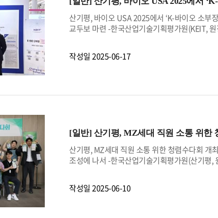
[일반]
산기평, 바이오 USA 2025에서 
실현해 나갈 수 있을 것으로 기대한다”라고 밝혔다
협약으로, 향후 한-캐나다 간 기술 협력의 상징적
산기평, 바이오 USA 2025에서 ‘K-바이오 소
교두보 마련 -한국산업기술기획평가원(KEIT, 원
리는 세계 최대 바이오 전문박람회인 ‘2025 바이오
BIO) 소부장 특별관」을 운영한다.KEIT는 
작성일
2025-06-17
전담하고 있는 전문기관으로, 바이오 분야 소재
관에는 ▲(주)제이오텍, ▲(주)마이크로디지탈, 
개 바이오 전문기업이 참여하여 자사의 기술력과
업체인 ▲(주)제이오텍은 의약품 안정성 테스트용 챔
양장비를 선보인다.▲(주)마이크로디지탈은 국내 유일의 
을 소개한다. 이 장비는 항체의약품, 백신, 세포
로, 글로벌 시장에서도 경쟁력을 인정받고 있다
[일반]
산기평, MZ세대 직원 소통 위한
업이다. 이번 박람회에서는 아시아 최초로 개발한 
Mycoplasma Detection qPCR (quantitat
산기평, MZ세대 직원 소통 위한 청렴수다회 개최
확하게 분석할 수 있는 신기술 등을 소개한다. 이
조성에 나서 -한국산업기술기획평가원(산기평, 원
를 해결할 수 있을 것으로 기대된다.▲덕산약품공
특별한 청렴수다회 행사를 개최했다.이번 행사는
서는 국제 기준에 부합하는 품질의 이소프로필 알코올(I
내재화 활동으로, 청렴활동 활성화를 위해 올해 
작성일
2025-06-10
액체 크로마토그래피 질량분석 (LC-MS, Liquid C
마련되었다. 산기평 전윤종 원장과 MZ세대로 구
는 현재 100% 수입에 의존하고 있는 바이오의
시지를 부착하고 서로의 다짐에 대해 의견을 나누
여 가격 경쟁력을 확보하였고, 이번 전시회를 통해
직원들과 함께 나눌 예정이며, 그간 추진된 청렴