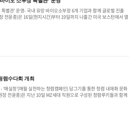
‘K-바이오 소부장 특별관’ 운영
.이번 협약은 Mitacs가 아시아 국가와 체결한 최초의 산업기술 관련
 이정표가 될 것으로 기대된다.
부장 특별관’ 운영- 국내 유망 바이오소부장 6개 기업과 함께 글로벌 진출
장 전윤종)은 16일(현지시간)부터 19일까지 나흘간 미국 보스턴에서 열
 인터내셔널 컨벤션 (BIO USA 2025)’에 참석하여 「케이-바이오(K-
산업통상자원부가 지원하는 연구개발(R&D) 사업의 기획·평가·관리 업무를
·부품·장비 산업의 기술개발과 기업 성장을 뒷받침하고 있다.이번 특별
▲(주)셀세이프, ▲덕산약품공업(주), ▲에코니티, ▲아미코젠 등 국내 6
 제품을 세계 시장에 소개한다.바이오분야 실험기기 및 장비 전문 제조
버와 함께 심가공(Deep-Drawing) 기술로 제작한 밀폐형 세포 배
일회용 세포배양기(Single Use Bioreactor)인 셀빅(CELBIC)
유전자 치료제, 미생물, 배양육 등 다양한 바이오의약품 생산에 필수 장비
.▲(주)셀세이프는 바이오의약품 품질을 검사하는 진단시약을 만드는 기
 청렴수다회 개최
마이코플라스마(세포 오염 유발 미생물) 검출 키트(MycoQsearch,
ive Polymerase Chain Reaction) Kits)와 살아있는 마이코플라스마를 정
- ‘매실청’(매월 실천하는 청렴캠페인) 담그기를 통한 청렴 내재화 문화
 기술은 기존의 검사 방식보다 훨씬 정밀하며, 검사 시장의 미충족 수요
장 전윤종)은 지난 10일 MZ세대 직원으로 구성된 청렴루키들과 함께
업(주)은 고순도 바이오의약품 원료를 제조하는 업체로, 이번 행사에
 직원들이 실제 매실청을 담그며 청렴을 주제로 소통하는 색다른 청렴
PA, Isopropyl Alcohol) 등 다양한 바이오 공정 용매와 고순도
새로 도입한 ‘매실청(매월 실천하는 청렴 캠페인)’ 프로그램의 일환으로
hromatography Mass Spectrometry) 시약을 선보인다.▲에코니티
성된 청렴루키들은 매실과 설탕을 병에 담아 청을 담근 후, 청렴다짐 메
약품 생산용 바이러스 제거 여과막(필터)을 국내 최초로 국산화에 성공하
는 시간을 가졌다.이번에 담근 매실청은 앞으로 100일의 숙성을 거쳐
 제품 검증 결과 및 인증을 기반으로 기술 및 제품 홍보에 나설 예정이
 활동에 대한 소회와 향후 산기평의 청렴문화 확산 아이디어를 솔직하게