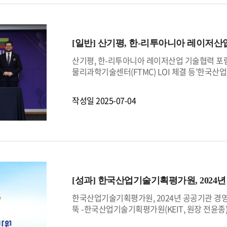
체 청렴도 조사 결과를 기반으로 직원이 직접 제작
이션 이슈를 조명하고, 직원 간 의견을 자유롭게 
관장과 직원이 함께 김밥을 만들고 나누는 ‘청렴·
고 훈련, ▲갑질 위험 자가진단 등 직원이 직접
[일반]
산기평, 한-리투아니아 레이저산
캠페인은 청렴·인권 가치가 일상 속 행동으로 연결
속적인 윤리경영 실천과 내부통제 강화를 위한 기
산기평, 한-리투아니아 레이저산업 기술협력 포럼
문화로, 구성원이 자발적으로 만들고 유지하는 것
물리과학기술센터(FTMC) LOI 체결 등’한국산업
드는 변화’의 의미를 직접 느끼고 실천하는 계기
터에서 주한 리투아니아 대사관과 함께「한？리
고 밝혔다.이번 포럼은 한국과 리투아니아 양국
작성일
2025-07-04
공동연구 및 레이저산업 민간 협력의 토대를 마
단펄스 레이저(매우 짧은 시간 빛을 내어 열 손
야에 필수적인 첨단기술)기술의 독보적 강국이다.
기반 기술로, 우리나라 역시 레이저 응용 기술과
양국의 기술적 시너지 창출을 위한 기반 마련의
서는 한국광기술원(KOPTI), 한국기계연구원(KIM
기관을 포함하여 국내 주요 레이저 기업들이 참
[성과]
한국산업기술기획평가원, 2024년
경제혁신부, 물리과학기술센터(FTMC), Light
프로그램으로는 ▲레이저 산업 미래에 대한 주제
한국산업기술기획평가원, 2024년 공공기관 경영평
으며, 이를 통해 양국이 연구 협력 아이디어를 서
뚝 -한국산업기술기획평가원(KEIT, 원장 전윤종
에서는 한국의 한국광기술원(KOPTI)과 리투아니
비 한 등급 상승한 ‘우수’ 등급을 받았다고 밝혔