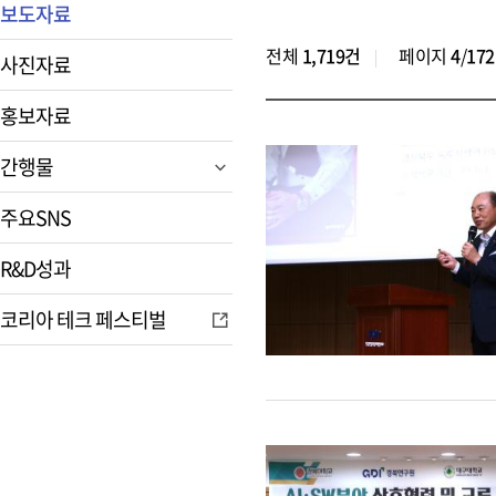
보도자료
전체
1,719건
페이지
4
/
172
사진자료
홍보자료
간행물
주요SNS
R&D성과
코리아 테크 페스티벌