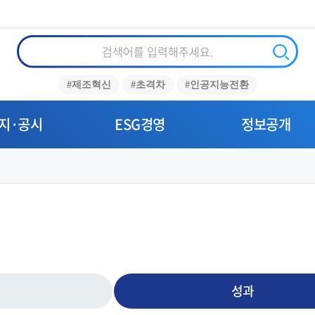
통
합
검
검
#제조혁신
#초격차
#인공지능전환
색
색
지·공시
ESG경영
정보공개
성과