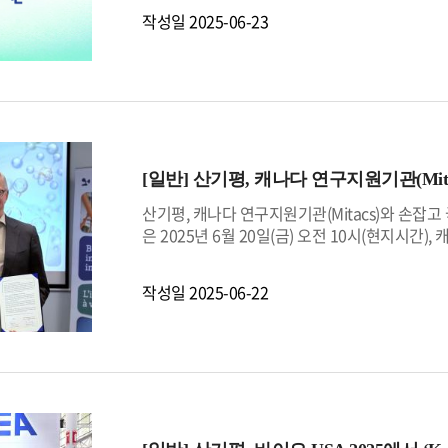
결식도 함께 진행하여 민간이 중심이 되는 실질적 
약 4개월 간 진행됐으며, 재무실적과 생산성 등
작성일
2025-06-23
산업기술 R&D를 지원하는 전문 기관으로서, 
눠 균형있게 평가하였다.KEIT는 경영부문에서
다”며 “이번 포럼이 양국의 민간 기술 네트워크
정건전성을 개선한 점이 높은 평가를 받았다. 사
기가 되기를 기대한다”고 말했다.
을 위한 신규사업을 신속히 추진하고, 산업 R&
다.KEIT 전윤종 원장은 “이번 성과는 직원 모
이고 책임감 있는 경영을 통해 국민과 기업, 연
한편, KEIT는 지난 2022년 기재부 공공기관
[일반]
산기평, 캐나다 연구지원기관(Mita
산기평, 캐나다 연구지원기관(Mitacs)와 손잡고
은 2025년 6월 20일(금) 오전 10시(현지시간), 
구개발(R&D) 협력 강화를 위한 업무협약(MoU)
연구기관, 산업체 간 R&D 협력을 촉진하는 비영리
작성일
2025-06-22
분야에서 선도적인 역할을 수행하고 있다.이번 협약
이 강점을 보유한 전략 분야를 중심으로 국제 공
시장 진출과 기술경쟁력 강화를 위한 협력도 한층 
신뢰 기반의 산업기술 국제협력을 본격적으로 열
을 갖추고 성장할 수 있도록 KEIT도 지원을 아끼지 않
최고경영자도 “이번 협약은 캐나다와 한국의 다
전환점이 될 것”이라며, “양 기관은 이번 협력을