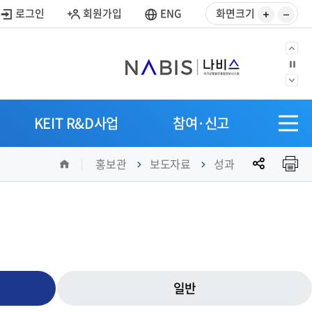
사
사
로그인
회원가입
ENG
화면크기
이
이
즈
즈
이
정
키
줄
지
전
우
이
다
으
SITEM
기
기
음
KEIT R&D사업
참여·신고
로
전
으
체
로
공
홈
메
홍보관
보도자료
성과
유
뉴
열
기
일반