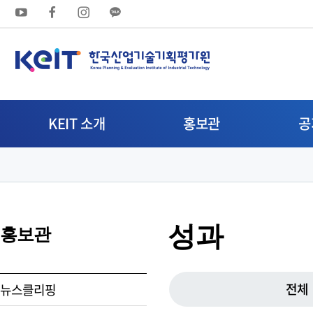
상
단
메
뉴
KEIT 소개
홍보관
공
영
역
성과
홍보관
전체
뉴스클리핑