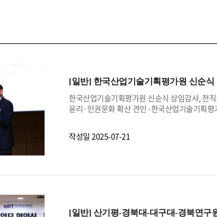
[일반]
한국산업기술기획평가원 신순식 상
한국산업기술기획평가원 신순식 상임감사, 전직원
윤리·인권문화 확산 견인 -한국산업기술기획평가원
윤리적 조직문화를 확산하기 위해 7월 7일부터 11
(월), 전윤종 원장과 신순식 상임감사는 공동으
작성일
2025-07-21
캠페인의 서막을 열었다.이어 7월 8일 오전 K
청렴, 실현되는 신뢰)을 주제로 전 직원 대상 특
천력을 제고하기 위하여 마련되었다.본 강연에서
윤리의식과 행동강령에 근거한 복무자세, ▲감사
범사례 발굴과 포상제도 운영 등에 대하여 생생
권에 대한 상호존중의 중요성을 강조함과 아울러 
양극화 등 복합적 위기 속에서 KEIT가 기술혁신
[일반]
산기평-경북대-대구대-경북연구원,
되는 이번 캠페인을 계기로 KEIT는 더욱 투명