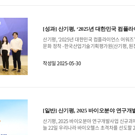
다.▲아미코젠(주)은 안정적인 배지 제조 능력
나누는 소통의 매개체로 활용될 예정이다. 이처
보한다. 또한 복잡한 구조의 항체의약품 분리 정제에 
이해하며 실천할 수 있도록 다양한 참여형 청렴
히알루로니다제(PH20 free Hyaluronida
대가 청렴을 이끄는 리더가 되길 바란다”고 말
벌 투자 유치와 기술협력을 촉진하기 위한 '바이
하는 조직문화를 더욱 강화해 나가겠다”고 소회
출을 적극 지원할 계획이다.또한, 17일(화)에는
[성과]
산기평, ‘2025년 대한민국 컴플
서울, 경기도경제과학진흥원과 공동으로 ‘코리아 바이오-테
산기평, ‘2025년 대한민국 컴플라이언스 어워즈
열어 글로벌 네트워킹 및 파트너십 구축의 장을 
문화 정착 -한국산업기술기획평가원(산기평, 원장
수준의 제품을 개발하고, 글로벌 시장으로 진출할
컴플라이언스(Compliance : 법·규범·사내규
기업에 제공되도록 최선을 다하겠다”고 강조했다
상했다고 밝혔다.이번 수상은 산기평이 조직운영
작성일
2025-05-30
서 높은 평가를 받았다. 특히, 기관장 주도로 
으로 꼽힌다.전윤종 산기평 원장은 취임 후, 실
관장 산하로 격상하여 정규조직화(윤리경영실)했
부 윤리경영 시행계획, ▲내부통제, ▲인권, ▲
갖추게 됐다.뿐만 아니라, 기획재정부와 국민권
부통제 체계를 정립？운영함으로써 공공기관 윤
원장은 “윤리경영(컴플라이언스)은 단순한 규정
[일반]
산기평, 2025 바이오분야 연구
으로도 제도적 장치에 안주하지 않고, 윤리문화 
산기평, 2025 바이오분야 연구개발사업 신규과
늘 22일 우리나라 바이오헬스 초격차를 선도할
명회를 개최했다고 밝혔다.이번 설명회는 지난 1월