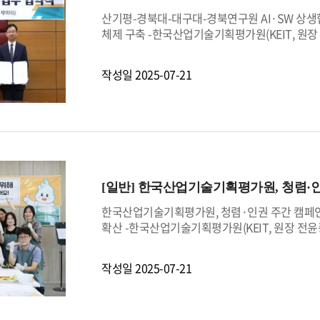
를 지속적으로 강화해 나갈 방침이다.KEIT 신
산기평-경북대-대구대-경북연구원 AI·SW 상생협
터 신뢰받는 기관으로 자리매김할 수 있도록, 모
체제 구축 -한국산업기술기획평가원(KEIT, 원장
임직원들에게 당부했다.
북연구원(원장 유철균)과 함께 대구？경북지역의 
을 위한 업무협약(MoU)를 체결했다고 밝혔다.
작성일
2025-07-21
단기술 기반 형성에 필수적인 기술개발·인력양성·
는 2015년부터 AI분야 지원을 이어오고 있다.
의 고도화와 비즈니스 모델 혁신을 이끌고 있다. 
진을 지원하고 있다.본 업무협약에서 KEIT를 포
▲국내외 연구동향 정보 교환 및 활용, ▲ 공공연
SW 발전을 함께 추진해 나가기로 뜻을 모았다.KE
지역산업의 경쟁력을 결정짓는 현재의 핵심기반”
[일반]
한국산업기술기획평가원, 청렴·인
경쟁력을 갖출 수 있도록 적극 뒷받침 하겠다”고
한국산업기술기획평가원, 청렴·인권 주간 캠페인
확산 -한국산업기술기획평가원(KEIT, 원장 전윤종)
개최해 윤리·청렴과 인권경영 실천을 위한 의지를
내부통제 공동선언’을 통해, 기관의 윤리·인권 
작성일
2025-07-21
순식 신임 상임감사가 공동으로 실효성 있는 내
어 직장 내 인권문화를 확산하기 위한 ‘인권존중 
된 우수 사례를 포상하고 전 직원과 공유하여 직