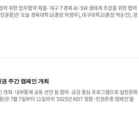
순식 상임감사는 “KEIT가 산업경쟁력과 국가혁신역량을 높여 국민으로부
력 위한 업무협약 체결- 대구？경북 AI·SW 생태계 조성을 위한 협력
두가 청렴한 자세와 인권 중심의 사고를 생활화 하자”고 강연에 참석한
 전윤종)은 오늘 경북대학교(총장 허영우), 대구대학교(총장 박순진), 경
AI(인공지능)·SW(소프트웨어) 분야 기술역량 제고 및 지역산업 혁신
이번 업무협약은 AI시대를 맞아 대구？경북 지역산업 고도화 및 미래 첨
연구성과 공유 등 유관기관 간 원활한 협력을 위해 마련되었다. KEIT
 AI를 활용한 공정자동화·품질관리·예측 정비· 스마트 로봇 등 제조 현장
또한, 의료·복지·물류 등 다양한 분야에 AI를 접목하여 산업 간 융합촉
함한 업무협약 체결 기관들은 ▲AI·SW분야 연구성과 및 콘텐츠 공유,
구 및 학술행사 협업, ▲시설？장비 등 인프라 상호 활용, ▲기타 AI？
IT 전윤종 원장은 협약식에서 “AI·SW는 더 이상 미래 기술이 아니라,
이라 강조하며, “대구？경북이 AI·SW 기술을 바탕으로 새로운 산업
권 주간 캠페인 개최
 밝혔다.
 개최- 내부통제 공동 선언 등 참여·공감 중심 프로그램으로 실천문화
은 7월 7일부터 11일까지 ‘2025년 KEIT 청렴·인권존중 캠페인’을
 다졌다.7월 7일 본행사에서는 ‘인권헌장 선포식’과 ‘원장·상임감사
가치를 대내외에 선언했다. 특히 내부통제 공동선언은 전윤종 원장과 신
부통제체계 구축에 대한 강한 의지를 표명하는 자리로 마련되었다.더불
실천왕’ 시상식도 함께 진행됐다. 사내 공모와 전 직원 투표를 통해 선정
장 내 상호존중과 인권 감수성 향상을 촉진하는 계기로 삼았다.또한 자