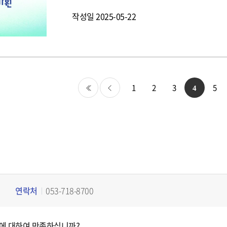
가 공고한 ①바이오산업기술개발, ②글로벌진출
작성일
2025-05-22
심기기 및 장비 고도화 기술개발, ④첨단바이오
의료 인공지능 기술기반 디지털의료제품 개발 등 
업은 첨단 바이오 분야 산업화 핵심 기술개발을 통
적극 반영하여 국내·외 사회적 현안 해결형 기술
이오 분야를 이끌어갈 기술개발을 지원한다.KE
주요 규정과 절차, △연구비 부정 사용 예방 및 
허 대응 전략 방안 등 국가연구개발사업 수행 전
1
2
3
5
4
항을 해소할 수 있는 소통의 장이 마련되었는데,
처음
이전
이 처음인 만큼 앞으로의 연구 수행에 오늘 설명회
가 성공적인 사업화로 이어질 것”이라는 기대를 
는 사전에 고객으로부터 사전 질의 및 수요를 받
하였다”고 강조하며, “앞으로도 KEIT는 연구
연락처
053-718-8700
에 대하여 만족하십니까?