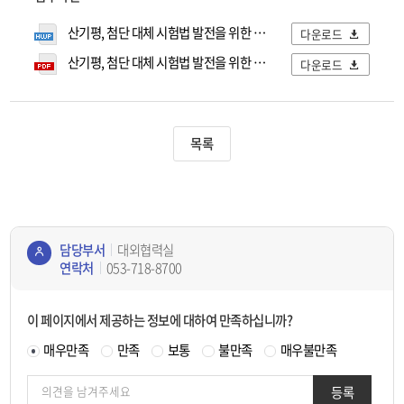
산기평, 첨단 대체 시험법 발전을 위한 바이오 소부장 연구개발(R&D) 성과교류회 개최.hwp
다운로드
산기평, 첨단 대체 시험법 발전을 위한 바이오 소부장 연구개발(R&D) 성과교류회 개최.pdf
다운로드
목록
담당부서
대외협력실
연락처
053-718-8700
콘텐
츠
이 페이지에서 제공하는 정보에 대하여 만족하십니까?
정보
책임
매우만족
만족
보통
불만족
매우불만족
자
등록