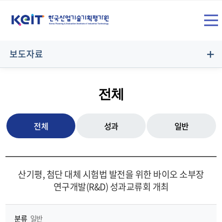
상
SITE
단
전
메
보도자료
뉴
체
영
전체
역
메
전체
성과
일반
뉴
산기평, 첨단 대체 시험법 발전을 위한 바이오 소부장
연구개발(R&D) 성과교류회 개최
열
분류
일반