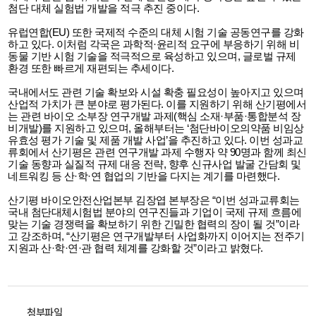
첨단 대체 실험법 개발을 적극 추진 중이다.
유럽연합(EU) 또한 국제적 수준의 대체 시험 기술 공동연구를 강화
하고 있다. 이처럼 각국은 과학적·윤리적 요구에 부응하기 위해 비
동물 기반 시험 기술을 적극적으로 육성하고 있으며, 글로벌 규제
환경 또한 빠르게 재편되는 추세이다.
국내에서도 관련 기술 확보와 시설 확충 필요성이 높아지고 있으며
산업적 가치가 큰 분야로 평가된다. 이를 지원하기 위해 산기평에서
는 관련 바이오 소부장 연구개발 과제(핵심 소재·부품·통합분석 장
비개발)를 지원하고 있으며, 올해부터는 ‘첨단바이오의약품 비임상
유효성 평가 기술 및 제품 개발 사업’을 추진하고 있다. 이번 성과교
류회에서 산기평은 관련 연구개발 과제 수행자 약 90명과 함께 최신
기술 동향과 실질적 규제 대응 전략, 향후 신규사업 발굴 간담회 및
네트워킹 등 산·학·연 협업의 기반을 다지는 계기를 마련했다.
산기평 바이오안전산업본부 김장엽 본부장은 “이번 성과교류회는
국내 첨단대체시험법 분야의 연구진들과 기업이 국제 규제 흐름에
맞는 기술 경쟁력을 확보하기 위한 긴밀한 협력의 장이 될 것”이라
고 강조하며, “산기평은 연구개발부터 사업화까지 이어지는 전주기
지원과 산·학·연·관 협력 체계를 강화할 것”이라고 밝혔다.
첨부파일