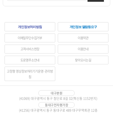
하
개인정보처리방침
개인정보 열람등요구
단
이메일무단수집거부
이용약관
메
고객서비스헌장
이용안내
뉴
도로명주소안내
찾아오시는길
영
역
고정형 영상정보처리기기운영·관리방
침
대구본원
(41069) 대구광역시 동구 첨단로 8길 32(혁신동 1152번지)
동대구전자평가장
(41256) 대구광역시 동구 동대구로 489 대구무역회관 12층