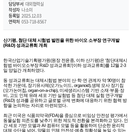
담당부서
대외협력실
기
작성자
나소미
등록일
2025.12.03
연락처
053-718-8567
산기평, 첨단 대체 시험법 발전을 위한 바이오 소부장 연구개발
(R&D) 성과교류회 개최
한국산업기술기획평가원(원장 전윤종, 이하 산기평)은 ‘첨단대체시
험법 바이오소부장 R&D 성과교류회’(이하 성과교류회)를 12월 2-3
일 양일간 개최하였다.
동 성과교류회는 대체시험법 분야의 산·학·연 관계자 약 90명이 참
석한 가운데, 장기유사체(오가노이드, organoid),생체 모사 장기칩
(오가논어칩, organ-on-a-chip), 미세생리시스템 기반 소재·부품·장
비, 고도 인체 유래 세포 기반 실험법 등 첨단 대체 실험 연구개발
(R&D) 성과를 공유하고 글로벌 규제 변화에 대응하기 위한 협력 방
향을 논의하는 자리로 마련되었다.
최근 미국은 식품의약국(FDA)을 중심으로 비임상 안전성 평가에서
동물실험 의존도를 낮추기 위한 제도적 전환을 본격화하고 있다. 인
간 세포 기반 모델과 AI·컴퓨터 모델 등을 활용하여 단순한 윤리적
대체 수단을 넘어, 약물의 인체 안전성·예측 정확성을 높일 수 있는