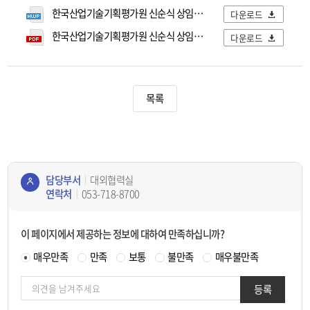
한국산업기술기획평가원 신순식 상임감사, 전직원 대상 청렴·인권 특강 실시.hwp
다운로드
한국산업기술기획평가원 신순식 상임감사, 전직원 대상 청렴·인권 특강 실시.pdf
다운로드
목록
담당부서
대외협력실
연락처
053-718-8700
콘텐
츠
이 페이지에서 제공하는 정보에 대하여 만족하십니까?
정보
책임
매우만족
만족
보통
불만족
매우불만족
자
등록