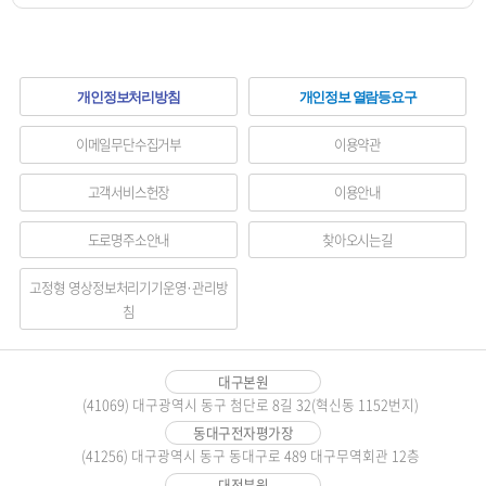
하
개인정보처리방침
개인정보 열람등요구
단
이메일무단수집거부
이용약관
메
고객서비스헌장
이용안내
뉴
도로명주소안내
찾아오시는길
영
역
고정형 영상정보처리기기운영·관리방
침
대구본원
(41069) 대구광역시 동구 첨단로 8길 32(혁신동 1152번지)
동대구전자평가장
(41256) 대구광역시 동구 동대구로 489 대구무역회관 12층
대전분원