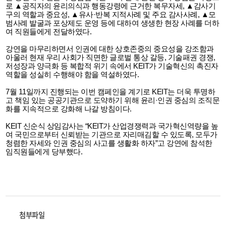
로 ▲공직자의 윤리의식과 행동강령에 근거한 복무자세, ▲감사기
구의 역할과 중요성, ▲유사·반복 지적사례 및 주요 감사사례, ▲모
범사례 발굴과 포상제도 운영 등에 대하여 생생한 현장 사례를 더하
여 직원들에게 전달하였다.
강연을 마무리하면서 인권에 대한 상호존중의 중요성을 강조함과
아울러 현재 우리 사회가 직면한 글로벌 통상 갈등, 기술패권 경쟁,
저성장과 양극화 등 복합적 위기 속에서 KEIT가 기술혁신의 촉진자
역할을 성실히 수행해야 함을 역설하였다.
7월 11일까지 진행되는 이번 캠페인을 계기로 KEIT는 더욱 투명하
고 책임 있는 공공기관으로 도약하기 위해 윤리·인권 중심의 조직문
화를 지속적으로 강화해 나갈 방침이다.
KEIT 신순식 상임감사는 “KEIT가 산업경쟁력과 국가혁신역량을 높
여 국민으로부터 신뢰받는 기관으로 자리매김할 수 있도록, 모두가
청렴한 자세와 인권 중심의 사고를 생활화 하자”고 강연에 참석한
임직원들에게 당부했다.
첨부파일