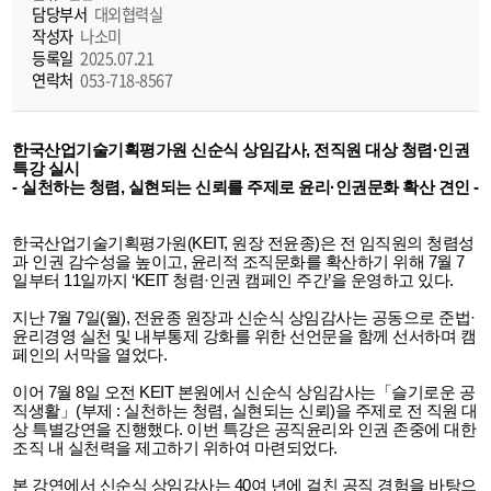
담당부서
대외협력실
기
작성자
나소미
등록일
2025.07.21
연락처
053-718-8567
한국산업기술기획평가원 신순식 상임감사, 전직원 대상 청렴·인권
특강 실시
- 실천하는 청렴, 실현되는 신뢰를 주제로 윤리·인권문화 확산 견인 -
한국산업기술기획평가원(KEIT, 원장 전윤종)은 전 임직원의 청렴성
과 인권 감수성을 높이고, 윤리적 조직문화를 확산하기 위해 7월 7
일부터 11일까지 ‘KEIT 청렴·인권 캠페인 주간’을 운영하고 있다.
지난 7월 7일(월), 전윤종 원장과 신순식 상임감사는 공동으로 준법·
윤리경영 실천 및 내부통제 강화를 위한 선언문을 함께 선서하며 캠
페인의 서막을 열었다.
이어 7월 8일 오전 KEIT 본원에서 신순식 상임감사는「슬기로운 공
직생활」(부제 : 실천하는 청렴, 실현되는 신뢰)을 주제로 전 직원 대
상 특별강연을 진행했다. 이번 특강은 공직윤리와 인권 존중에 대한
조직 내 실천력을 제고하기 위하여 마련되었다.
본 강연에서 신순식 상임감사는 40여 년에 걸친 공직 경험을 바탕으