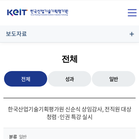
상
SITE
단
전
메
보도자료
뉴
체
영
전체
역
메
전체
성과
일반
뉴
한국산업기술기획평가원 신순식 상임감사, 전직원 대상
청렴·인권 특강 실시
열
분류
일반