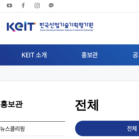
상
단
메
뉴
KEIT 소개
홍보관
공
영
역
전체
홍보관
전체
뉴스클리핑