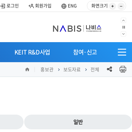
사
사
로그인
회원가입
ENG
화면크기
이
이
즈
즈
이
정
키
줄
지
전
우
이
다
으
SITEM
기
기
음
KEIT R&D사업
참여·신고
로
전
으
체
로
공
홈
메
홍보관
보도자료
전체
유
뉴
열
기
일반