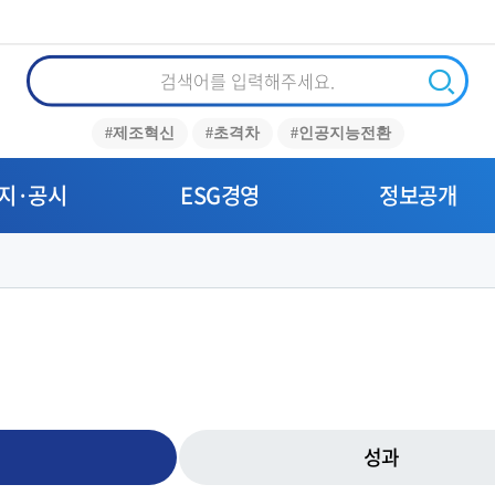
통
합
검
검
#제조혁신
#초격차
#인공지능전환
색
색
지·공시
ESG경영
정보공개
성과