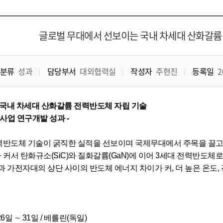
글로벌 무대에서 선보이는 국내 차세대 산화갈륨
분류
성과
담당부서
대외협력실
작성자
주현진
등록일
2
국내 차세대 산화갈륨 전력반도체 자립 기술
사업 연구개발 성과 -
력반도체 기술이 굵직한 실적을 선보이며 국제무대에서 주목을 끌고 있다. 
의 차이가 커서 탄화규소(SiC)와 질화갈륨(GaN)에 이어 3세대 전력반
단과 가전자대의 상단 사이의 반도체 에너지 차이가 커, 더 높은 온도,
26일 ∼ 31일 / 베를린(독일)