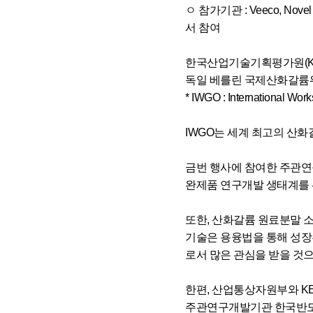
ㅇ 참가기관 : Veeco, Novel
서 참여
한국산업기술기획평가원(KE
독일 베를린 국제산화갈륨워크
* IWGO : International Wor
IWGO는 세계 최고의 산
금번 행사에 참여한 주관연
완제품 연구개발 생태계를 
또한, 산화갈륨 원료분말 소재
기술은 용융법을 통해 성장
로서 많은 관심을 받을 것
한편, 산업통상자원부와 KE
주관연구개발기관 한국반도