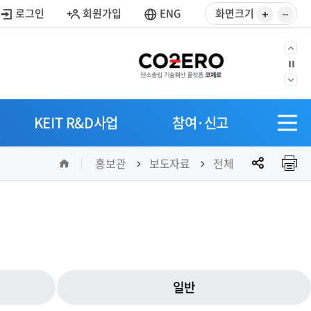
사
사
로그인
회원가입
ENG
화면크기
이
이
즈
즈
이
정
키
줄
지
전
우
이
다
으
SITEM
기
기
음
KEIT R&D사업
참여·신고
로
전
으
체
로
공
홈
메
홍보관
보도자료
전체
유
뉴
열
기
일반