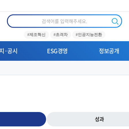
통
합
검
검
#제조혁신
#초격차
#인공지능전환
색
색
지·공시
ESG경영
정보공개
성과