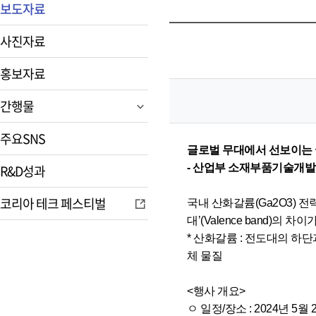
보도자료
사진자료
홍보자료
간행물
주요SNS
글로벌 무대에서 선보이는
R&D성과
- 산업부 소재부품기술개발
코리아 테크 페스티벌
국내 산화갈륨(Ga2O3) 전
대’(Valence band)
* 산화갈륨 : 전도대의 하
체 물질
<행사 개요>
ㅇ 일정/장소 : 2024년 5월 