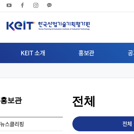
상
단
메
뉴
KEIT 소개
홍보관
공
영
역
전체
홍보관
전체
뉴스클리핑