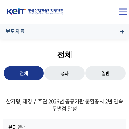
상
SITE
단
전
메
보도자료
뉴
체
영
전체
역
메
전체
성과
일반
뉴
산기평, 재경부 주관 2026년 공공기관 통합공시 2년 연속
무벌점 달성
열
분류
일반