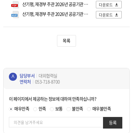
산기평, 재경부 주관 2026년 공공기관 통합공시 2년 연속 무벌점 달성.pdf
다운로드
산기평, 재경부 주관 2026년 공공기관 통합공시 2년 연속 무벌점 달성.hwp
다운로드
목록
담당부서
대외협력실
연락처
053-718-8700
콘텐
츠
이 페이지에서 제공하는 정보에 대하여 만족하십니까?
정보
책임
매우만족
만족
보통
불만족
매우불만족
자
등록