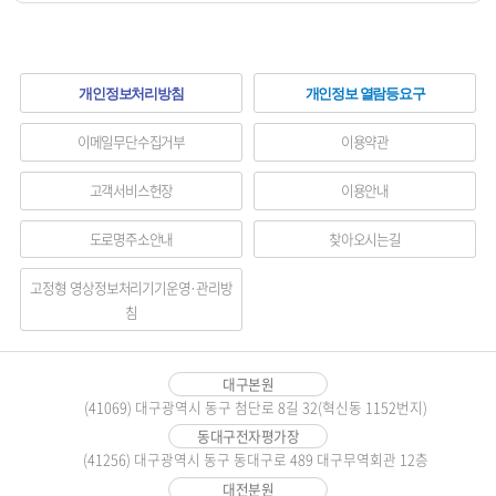
하
개인정보처리방침
개인정보 열람등요구
단
이메일무단수집거부
이용약관
메
고객서비스헌장
이용안내
뉴
도로명주소안내
찾아오시는길
영
역
고정형 영상정보처리기기운영·관리방
침
대구본원
(41069) 대구광역시 동구 첨단로 8길 32(혁신동 1152번지)
동대구전자평가장
(41256) 대구광역시 동구 동대구로 489 대구무역회관 12층
대전분원