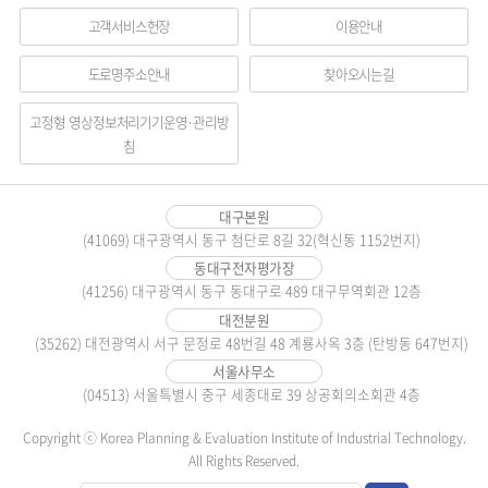
메
고객서비스헌장
이용안내
뉴
도로명주소안내
찾아오시는길
영
역
고정형 영상정보처리기기운영·관리방
침
대구본원
(41069) 대구광역시 동구 첨단로 8길 32(혁신동 1152번지)
동대구전자평가장
(41256) 대구광역시 동구 동대구로 489 대구무역회관 12층
대전분원
(35262) 대전광역시 서구 문정로 48번길 48 계룡사옥 3층 (탄방동 647번지)
서울사무소
(04513) 서울특별시 중구 세종대로 39 상공회의소회관 4층
Copyright ⓒ Korea Planning & Evaluation Institute of Industrial Technology.
All Rights Reserved.