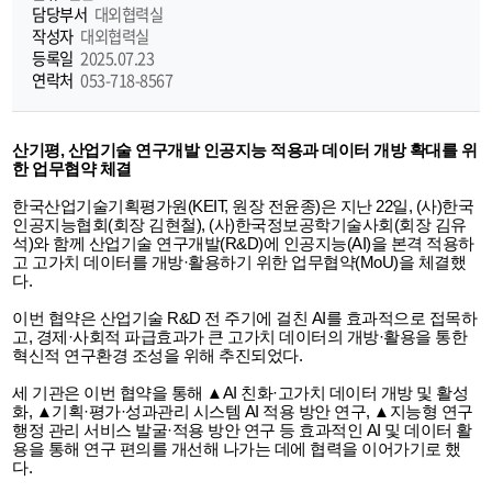
담당부서
대외협력실
기
작성자
대외협력실
등록일
2025.07.23
연락처
053-718-8567
산기평, 산업기술 연구개발 인공지능 적용과 데이터 개방 확대를 위
한 업무협약 체결
한국산업기술기획평가원(KEIT, 원장 전윤종)은 지난 22일, (사)한국
인공지능협회(회장 김현철), (사)한국정보공학기술사회(회장 김유
석)와 함께 산업기술 연구개발(R&D)에 인공지능(AI)을 본격 적용하
고 고가치 데이터를 개방·활용하기 위한 업무협약(MoU)을 체결했
다.
이번 협약은 산업기술 R&D 전 주기에 걸친 AI를 효과적으로 접목하
고, 경제·사회적 파급효과가 큰 고가치 데이터의 개방·활용을 통한
혁신적 연구환경 조성을 위해 추진되었다.
세 기관은 이번 협약을 통해 ▲AI 친화·고가치 데이터 개방 및 활성
화, ▲기획·평가·성과관리 시스템 AI 적용 방안 연구, ▲지능형 연구
행정 관리 서비스 발굴·적용 방안 연구 등 효과적인 AI 및 데이터 활
용을 통해 연구 편의를 개선해 나가는 데에 협력을 이어가기로 했
다.