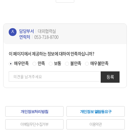
담당부서
대외협력실
연락처
053-718-8700
콘텐
츠
이 페이지에서 제공하는 정보에 대하여 만족하십니까?
정보
책임
매우만족
만족
보통
불만족
매우불만족
자
등록
하
개인정보처리방침
개인정보 열람등요구
단
이메일무단수집거부
이용약관