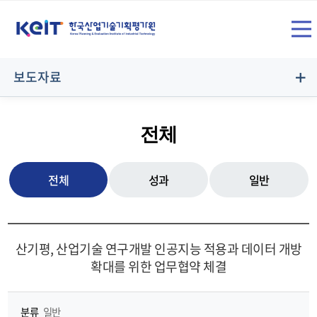
상
SITE
단
전
메
보도자료
뉴
체
영
전체
역
메
전체
성과
일반
뉴
산기평, 산업기술 연구개발 인공지능 적용과 데이터 개방
확대를 위한 업무협약 체결
열
분류
일반